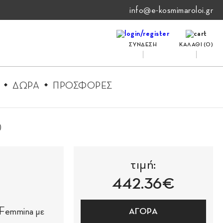
info@e-kosmimaroloi.gr
ΣΥΝΔΕΣΗ
ΚΑΛΑΘΙ (
0
)
ΔΩΡΑ
ΠΡΟΣΦΟΡΕΣ
)
τιμή:
442.36€
 Femmina με
ΑΓΟΡΑ