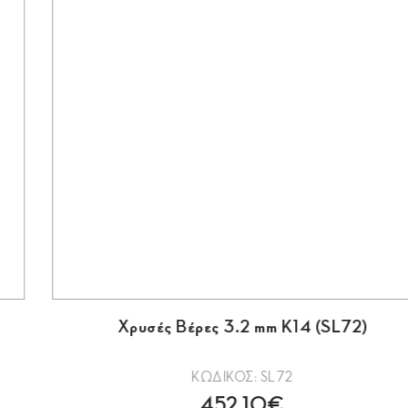
Χρυσές Βέρες 3.2 mm Κ14 (SL72)
ΚΩΔΙΚΟΣ: SL72
452.10€