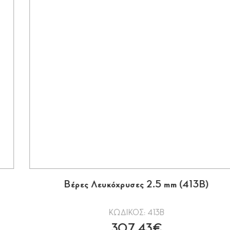
Βέρες Λευκόχρυσες 2.5 mm (413Β)
ΚΩΔΙΚΟΣ: 413Β
307.43€