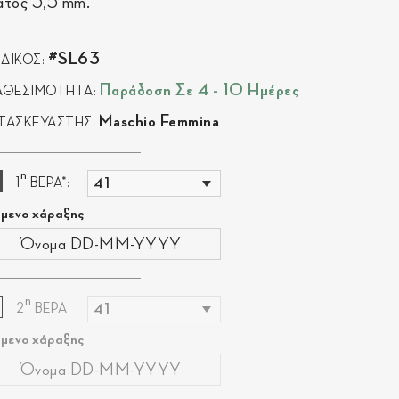
άτος 3,5 mm.
#SL63
ΔΙΚΟΣ:
Παράδοση Σε 4 - 10 Ημέρες
ΑΘΕΣΙΜΟΤΗΤΑ:
Maschio Femmina
ΤΑΣΚΕΥΑΣΤΗΣ:
η
1
ΒΕΡΑ*:
ίμενο χάραξης
η
2
ΒΕΡΑ:
ίμενο χάραξης