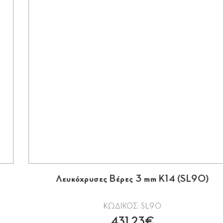
Λευκόχρυσες Βέρες 3 mm Κ14 (SL90)
ΚΩΔΙΚΟΣ: SL90
431.23€