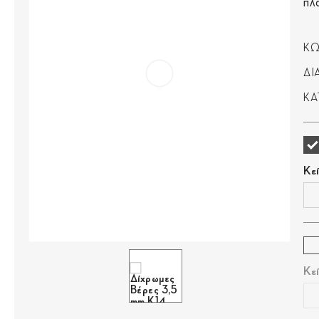
πλ
ΚΩ
ΔΙ
ΚΑ
Κε
Κε