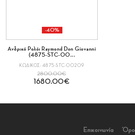
-40%
Ανδρικό Ρολόι Raymond Don Giovanni
(4875-STC-00...
ΚΩΔΙΚΟΣ: 4875-STC-00209
2800.00€
1680.00€
Επικοινωνία
Όρο