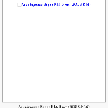
Λευκόχρυσες Βέρες Κ14 3 mm (305Β-Κ14)