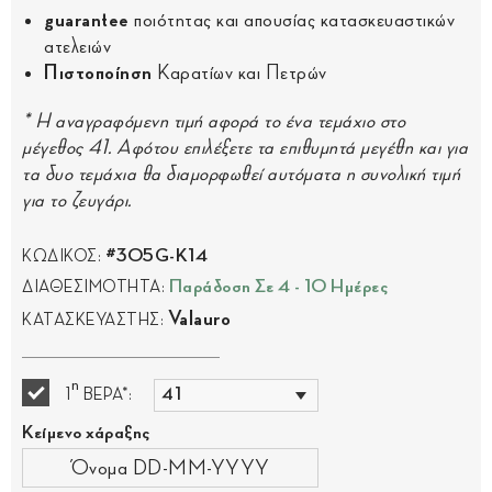
guarantee
ποιότητας και απουσίας κατασκευαστικών
ατελειών
Πιστοποίηση
Καρατίων και Πετρών
* Η αναγραφόμενη τιμή αφορά το ένα τεμάχιο στο
μέγεθος 41. Αφότου επιλέξετε τα επιθυμητά μεγέθη και για
τα δυο τεμάχια θα διαμορφωθεί αυτόματα η συνολική τιμή
για το ζευγάρι.
#305G-K14
ΚΩΔΙΚΟΣ:
Παράδοση Σε 4 - 10 Ημέρες
ΔΙΑΘΕΣΙΜΟΤΗΤΑ:
Valauro
ΚΑΤΑΣΚΕΥΑΣΤΗΣ:
η
1
ΒΕΡΑ*:
Κείμενο χάραξης