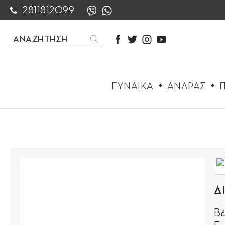
2811812099
ΓΥΝΑΙΚΑ
ΑΝΔΡΑΣ
Π
Δ
Βέ