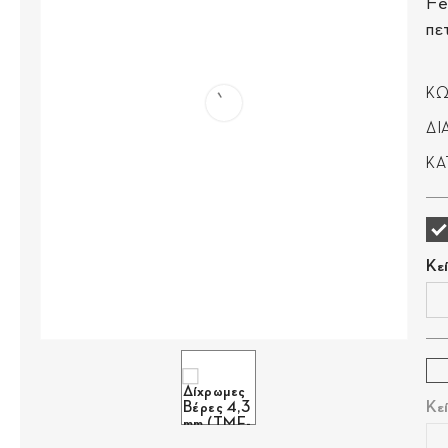
Fe
πε
ΚΩ
ΔΙ
ΚΑ
Κε
Κε