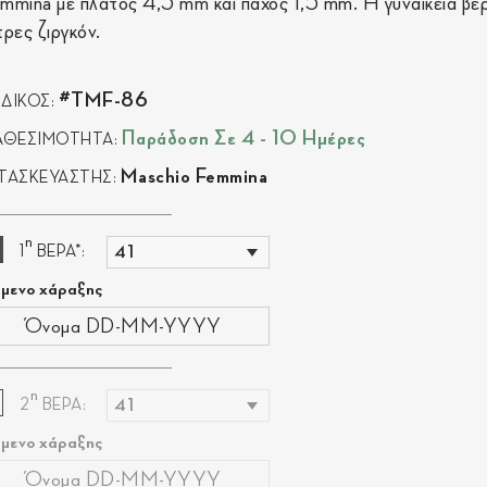
mmina με πλάτος 4,3 mm και πάχος 1,5 mm. Η γυναικεία βέρ
τρες ζιργκόν.
#TMF-86
ΔΙΚΟΣ:
Παράδοση Σε 4 - 10 Ημέρες
ΑΘΕΣΙΜΟΤΗΤΑ:
Maschio Femmina
ΤΑΣΚΕΥΑΣΤΗΣ:
η
1
ΒΕΡΑ*:
ίμενο χάραξης
η
2
ΒΕΡΑ:
ίμενο χάραξης