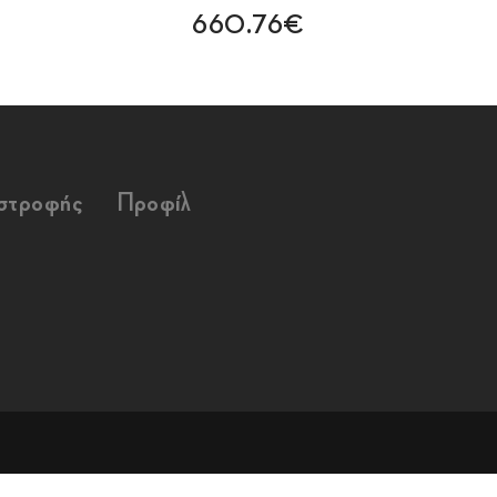
660.76€
ιστροφής
Προφίλ