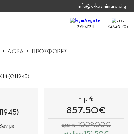
info@e-kosmimaroloi.gr
ΣΥΝΔΕΣΗ
ΚΑΛΑΘΙ (
0
)
ΔΩΡΑ
ΠΡΟΣΦΟΡΕΣ
. Κ14 (011945)
τιμή:
857.50€
11945)
αρχική: 1009.00€
τίων με