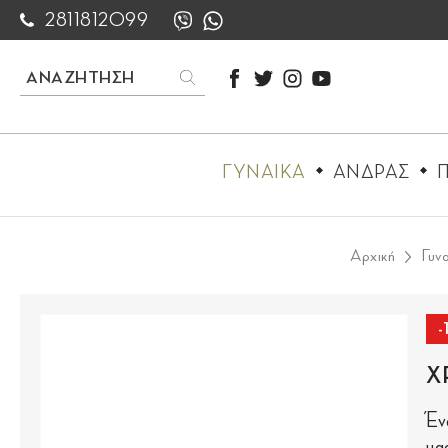
2811812099
ΓΥΝΑΙΚΑ
ΑΝΔΡΑΣ
Π
Αρχική
Γυν
-
Χ
Έν
μα