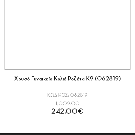
Χρυσό Γυναικείο Κολιέ Ροζέτα Κ9 (062819)
ΚΩΔΙΚΟΣ: 062819
1,009.00
242.00€