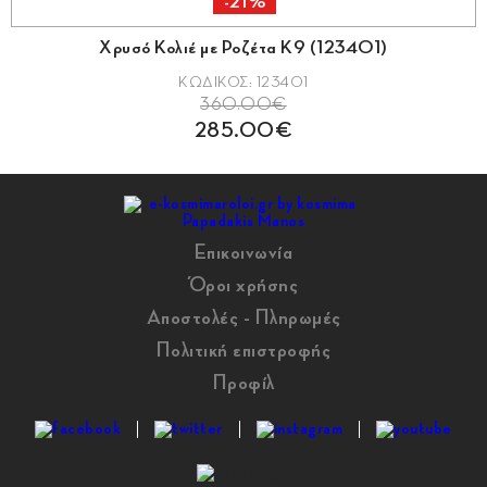
-21%
Χρυσό Κολιέ με Ροζέτα Κ9 (123401)
ΚΩΔΙΚΟΣ: 123401
360.00€
285.00€
Επικοινωνία
Όροι χρήσης
Αποστολές - Πληρωμές
Πολιτική επιστροφής
Προφίλ