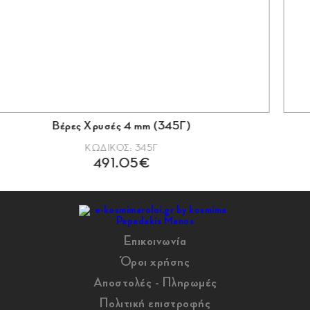
 Χρυσές 4 mm (345Γ)
Χρυσές 
ΚΩΔΙΚΟΣ: 345Γ
491.05€
Επικοινωνία
Όροι χρήσης
Αποστολές - Πληρωμές
Πολιτική επιστροφής