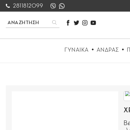
2811812099
ΓΥΝΑΙΚΑ
ΑΝΔΡΑΣ
Π
Χ
Βέ