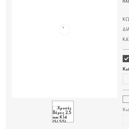
πλ
ΚΩ
ΔΙ
ΚΑ
Κε
Κε