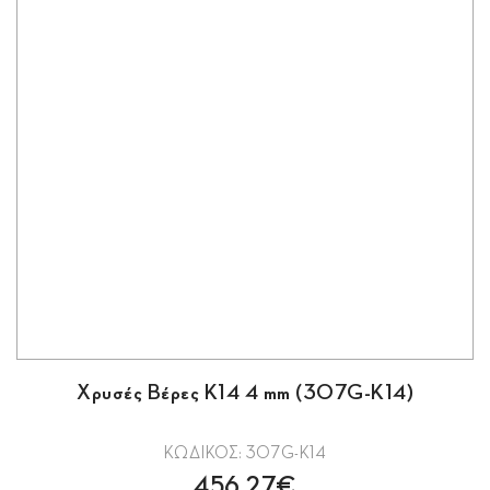
Χρυσές Βέρες K14 4 mm (307G-K14)
ΚΩΔΙΚΟΣ: 307G-K14
456.27€