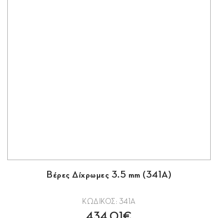
Βέρες Δίχρωμες 3.5 mm (341Α)
ΚΩΔΙΚΟΣ: 341Α
434.01€