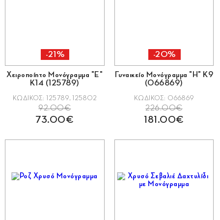
Πέτρες
Είδος
Τιμή
-21%
-20%
Χειροποίητο Μονόγραμμα "Ε"
Γυναικείο Μονόγραμμα "Η" Κ9
Μάρκες
Κ14 (125789)
(066869)
ΚΩΔΙΚΟΣ: 125789, 125802
ΚΩΔΙΚΟΣ: 066869
92.00€
226.00€
73.00€
181.00€