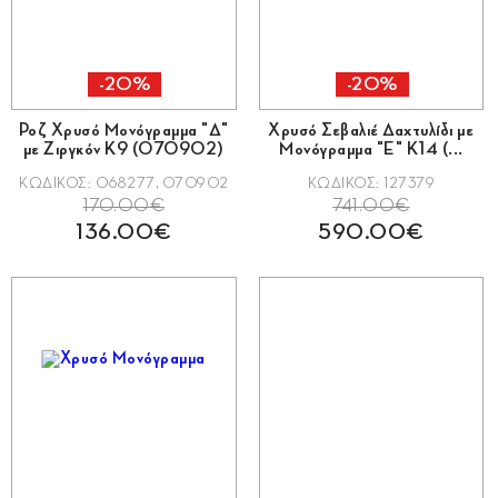
-20%
-20%
Ροζ Χρυσό Μονόγραμμα "Δ"
Χρυσό Σεβαλιέ Δαχτυλίδι με
με Ζιργκόν Κ9 (070902)
Μονόγραμμα "Ε" Κ14 (...
ΚΩΔΙΚΟΣ: 068277, 070902
ΚΩΔΙΚΟΣ: 127379
170.00€
741.00€
136.00€
590.00€