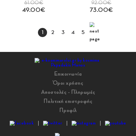
61.00€
92.00€
49.00€
73.00€
1
2
3
4
5
Επικοινωνία
Όροι χρήσης
Αποστολές - Πληρωμές
Πολιτική επιστροφής
Προφίλ