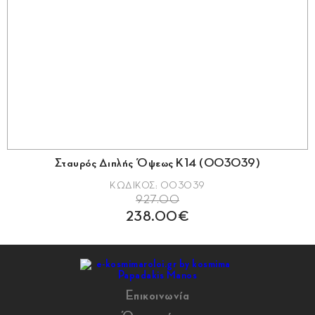
Σταυρός Διπλής Όψεως Κ14 (003039)
ΚΩΔΙΚΟΣ: 003039
927.00
238.00€
Επικοινωνία