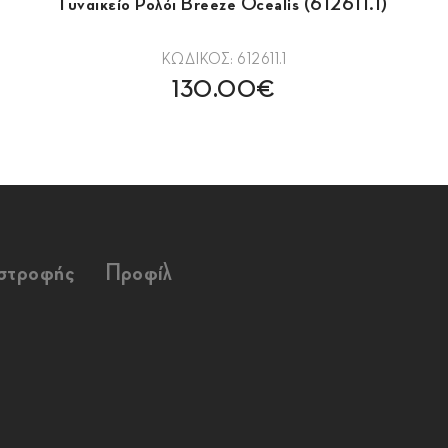
Γυναικείο Ρολόι Breeze Ocealis (612611.1)
ΚΩΔΙΚΟΣ: 612611.1
130.00€
ιστροφής
Προφίλ