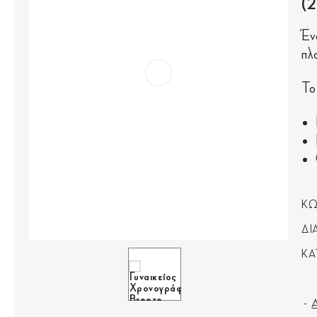
(
Έν
πλ
Το
ΚΩ
ΔΙ
ΚΑ