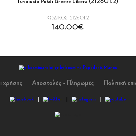
Γυναικείο Ρολόι Breeze Libera (212601.2)
ΚΩΔΙΚΟΣ: 212601.2
140.00€
ι χρήσης
Αποστολές - Πληρωμές
Πολιτική επ