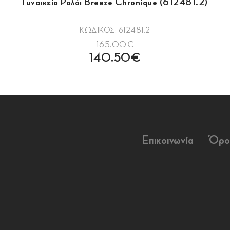
Γυναικείο Ρολόι Breeze Chronique (612481.2)
ΚΩΔΙΚΟΣ: 612481.2
165.00€
140.50€
Επικοινωνία
Όρο