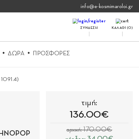
info@e-kosmimaroloi.gr
ΣΥΝΔΕΣΗ
ΚΑΛΑΘΙ (
0
)
ΔΩΡΑ
ΠΡΟΣΦΟΡΕΣ
11091.4)
τιμή:
136.00€
αρχική: 170.00€
CHNOPOP