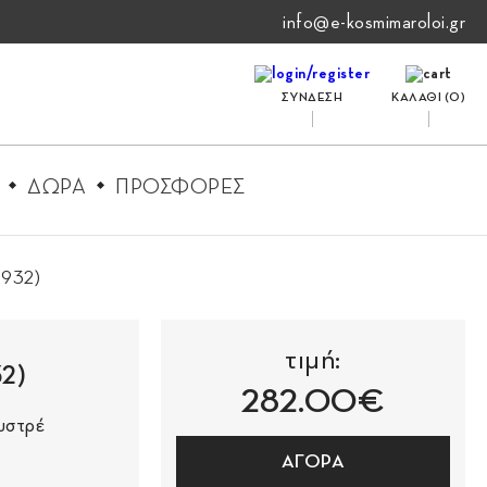
info@e-kosmimaroloi.gr
ΣΥΝΔΕΣΗ
ΚΑΛΑΘΙ (
0
)
ΔΩΡΑ
ΠΡΟΣΦΟΡΕΣ
8932)
τιμή:
2)
282.00€
ουστρέ
ΑΓΟΡΑ