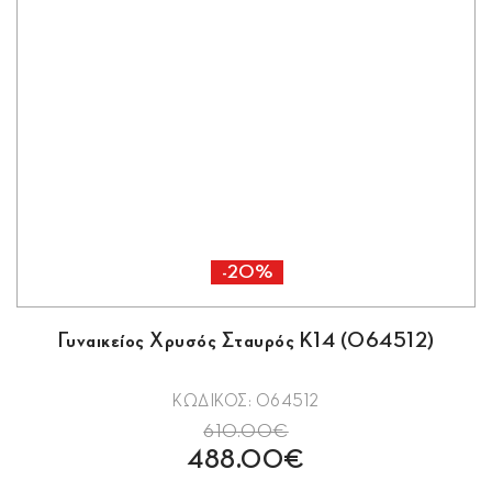
-20%
Γυναικείος Χρυσός Σταυρός Κ14 (064512)
ΚΩΔΙΚΟΣ: 064512
610.00€
488.00€