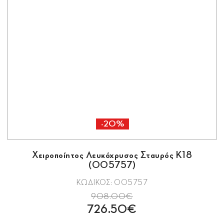
-20%
Χειροποίητος Λευκόχρυσος Σταυρός Κ18
(005757)
ΚΩΔΙΚΟΣ: 005757
908.00€
726.50€