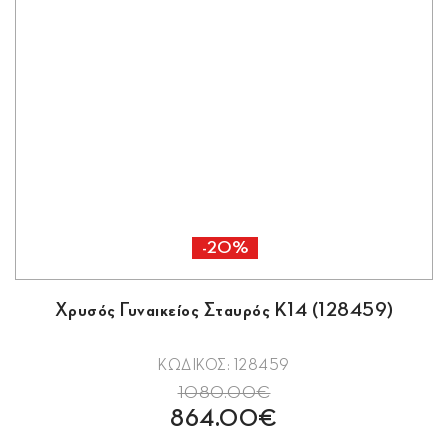
-20%
Χρυσός Γυναικείος Σταυρός Κ14 (128459)
ΚΩΔΙΚΟΣ: 128459
1080.00€
864.00€