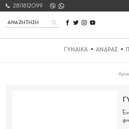
2811812099
ΓΥΝΑΙΚΑ
ΑΝΔΡΑΣ
Π
Αρχι
Γ
Έν
φιν