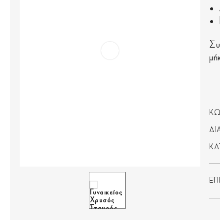
Συ
μή
ΚΩ
ΔΙ
ΚΑ
ΕΠ