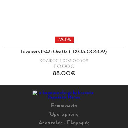
-20%
Γυναικείο Ρολόι Oxette (11X03-00509)
ΚΩΔΙΚΟΣ: 11X03-00509
110.00€
88.00€
Επικοινωνία
Όροι χρήσης
Αποστολές - Πληρωμές