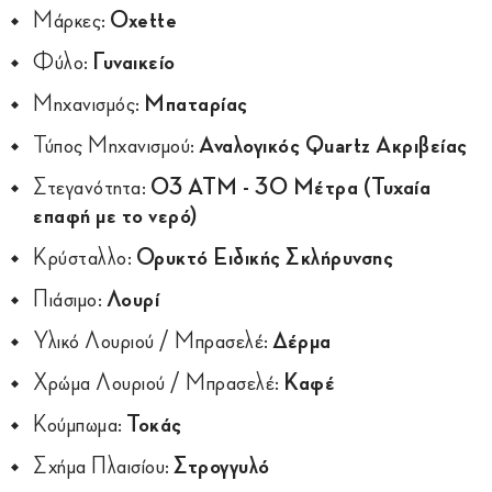
Μάρκες:
Oxette
Φύλο:
Γυναικείο
Μηχανισμός:
Μπαταρίας
Τύπος Μηχανισμού:
Αναλογικός Quartz Ακριβείας
Στεγανότητα:
03 ATM - 30 Μέτρα (Τυχαία
επαφή με το νερό)
Κρύσταλλο:
Ορυκτό Ειδικής Σκλήρυνσης
Πιάσιμο:
Λουρί
Υλικό Λουριού / Μπρασελέ:
Δέρμα
Χρώμα Λουριού / Μπρασελέ:
Καφέ
Κούμπωμα:
Τοκάς
Σχήμα Πλαισίου:
Στρογγυλό