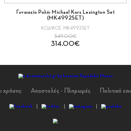
Γυναικείο Ρολόι Michael Kors Lexington Set
(MK4992SET)
ΚΩΔΙΚΟΣ: MK4992SET
349.00€
314.00€
ι χρήσης
Αποστολές - Πληρωμές
Πολιτική επ