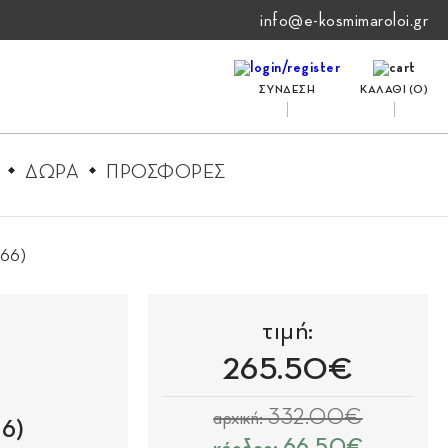
info@e-kosmimaroloi.gr
ΣΥΝΔΕΣΗ
ΚΑΛΑΘΙ (
0
)
ΔΩΡΑ
ΠΡΟΣΦΟΡΕΣ
466)
τιμή:
265.50€
αρχική: 332.00€
6)