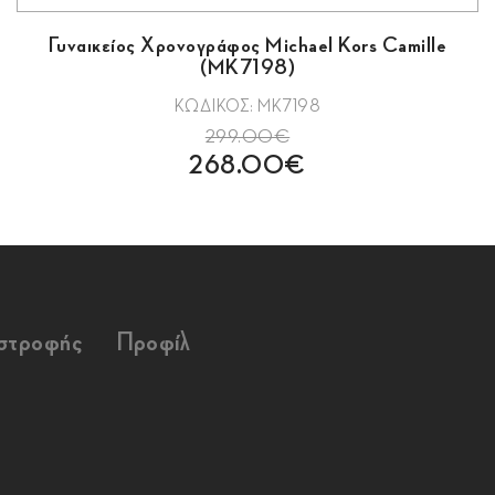
Γυναικείος Χρονογράφος Michael Kors Camille
(MK7198)
ΚΩΔΙΚΟΣ: MK7198
299.00€
268.00€
ιστροφής
Προφίλ