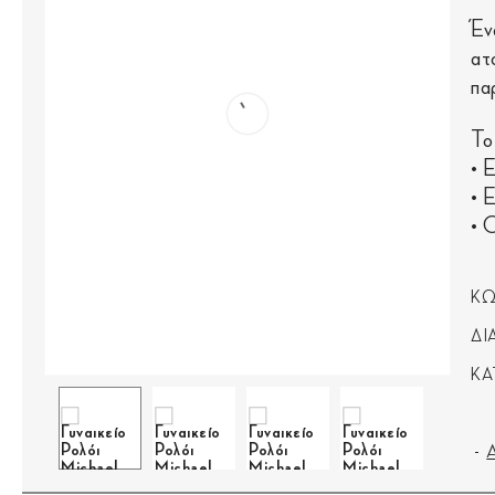
Έν
ατ
πα
Το
• 
• 
• 
ΚΩ
ΔΙ
ΚΑ