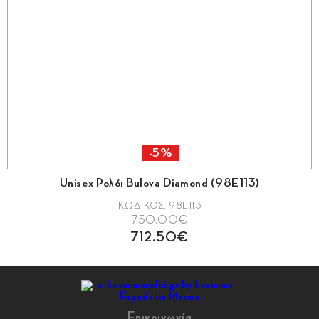
-5%
Unisex Ρολόι Bulova Diamond (98E113)
ΚΩΔΙΚΟΣ: 98E113
750.00€
712.50€
Επικοινωνία