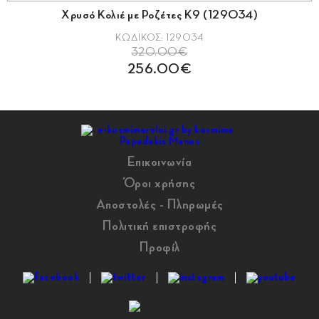
Χρυσό Κολιέ με Ροζέτες Κ9 (129034)
ΚΩΔΙΚΟΣ: 129034
320.00€
256.00€
Επικοινωνία
Όροι χρήσης
Αποστολές - Πληρωμές
Πολιτική επιστροφής
Προφίλ