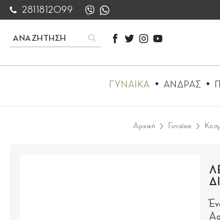
2811812099
ΓΥΝΑΙΚΑ
ΑΝΔΡΑΣ
Π
Αρχική
Γυναίκα
Κοσμ
Λ
Δ
Έν
Aq