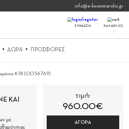
info@e-kosmimaroloi.gr
ΣΥΝΔΕΣΗ
ΚΑΛΑΘΙ (
0
)
ΔΩΡΑ
ΠΡΟΣΦΟΡΕΣ
 Διαμάντια Κ18 (0056769)
τιμή:
E ΚΑΙ
960.00€
ων με
ΑΓΟΡΑ
Καθαρότητας