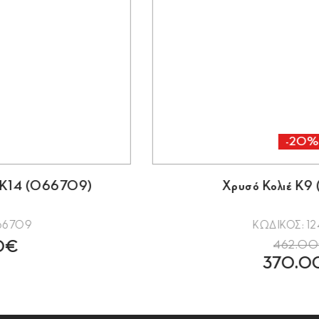
-21%
29283)
Λευκόχρυσο Κολιέ με Ροζέτ
83
ΚΩΔΙΚΟΣ: 0710
430.00€
340.00