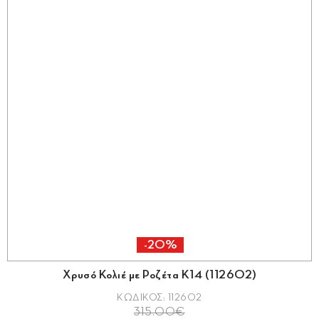
-20%
Χρυσό Κολιέ με Ροζέτα Κ14 (112602)
ΚΩΔΙΚΟΣ: 112602
315.00€