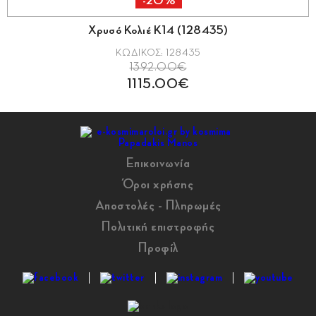
-20%
Χρυσό Κολιέ Κ14 (128435)
ΚΩΔΙΚΟΣ: 128435
1392.00€
1115.00€
Επικοινωνία
Όροι χρήσης
Αποστολές - Πληρωμές
Πολιτική επιστροφής
Προφίλ