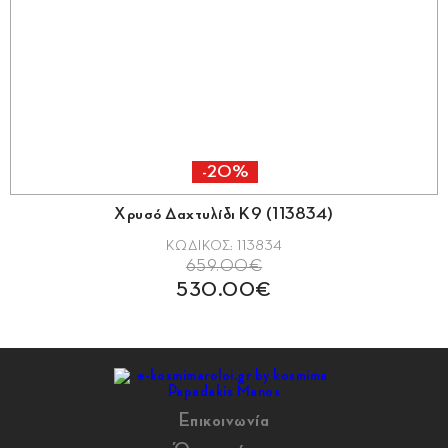
-20%
Χρυσό Δαχτυλίδι Κ9 (113834)
ΚΩΔΙΚΟΣ: 113834
659.00€
530.00€
Επικοινωνία