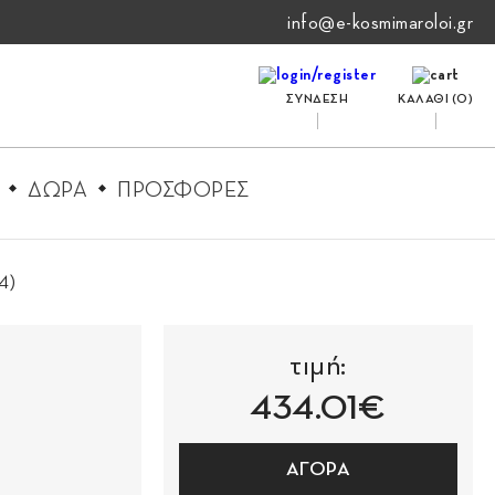
info@e-kosmimaroloi.gr
ΣΥΝΔΕΣΗ
ΚΑΛΑΘΙ (
0
)
ΔΩΡΑ
ΠΡΟΣΦΟΡΕΣ
4)
τιμή:
434.01€
ΑΓΟΡΑ