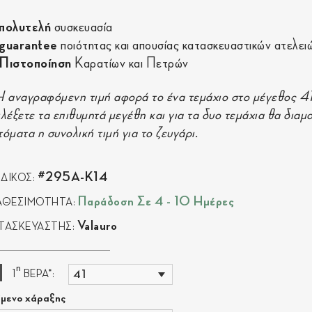
πολυτελή
συσκευασία
guarantee
ποιότητας και απουσίας κατασκευαστικών ατελει
Πιστοποίηση
Καρατίων και Πετρών
Η αναγραφόμενη τιμή αφορά το ένα τεμάχιο στο μέγεθος 4
ιλέξετε τα επιθυμητά μεγέθη και για τα δυο τεμάχια θα δια
τόματα η συνολική τιμή για το ζευγάρι.
#295A-K14
ΔΙΚΟΣ:
Παράδοση Σε 4 - 10 Ημέρες
ΑΘΕΣΙΜΟΤΗΤΑ:
Valauro
ΤΑΣΚΕΥΑΣΤΗΣ:
η
1
ΒΕΡΑ*:
ίμενο χάραξης