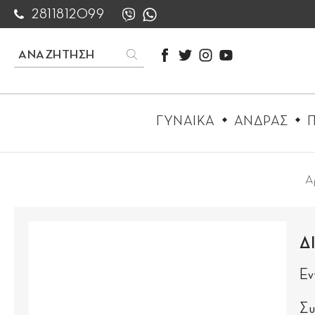
2811812099
ΓΥΝΑΙΚΑ
ΑΝΔΡΑΣ
Π
Α
Δ
Εν
Συ