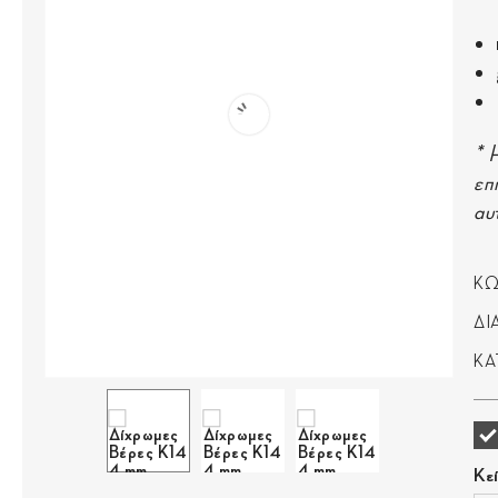
* 
επ
αυ
ΚΩ
ΔΙ
ΚΑ
Κε