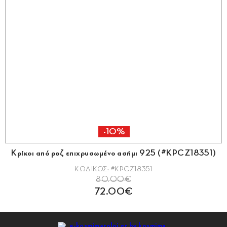
-10%
Κρίκοι από ροζ επιχρυσωμένο ασήμι 925 (#KPCZ18351)
ΚΩΔΙΚΟΣ: #KPCZ18351
80.00€
72.00€