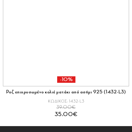
-10%
Ροζ επιχρυσωμένο κολιέ ματάκι από ασήμι 925 (1432-L3)
ΚΩΔΙΚΟΣ: 1432-L3
39.00€
35.00€