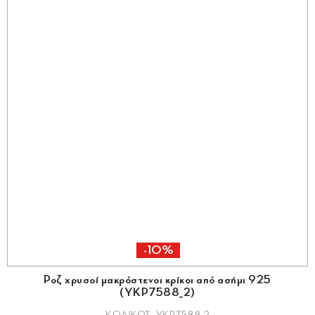
-10%
Ροζ χρυσοί μακρόστενοι κρίκοι από ασήμι 925
(YKP7588_2)
ΚΩΔΙΚΟΣ: YKP7588_2