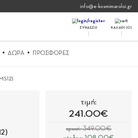
info@e-kosmimaroloi.gr
ΣΥΝΔΕΣΗ
ΚΑΛΑΘΙ (
0
)
ΔΩΡΑ
ΠΡΟΣΦΟΡΕΣ
(MS12)
τιμή:
241.00€
αρχική: 349.00€
2)