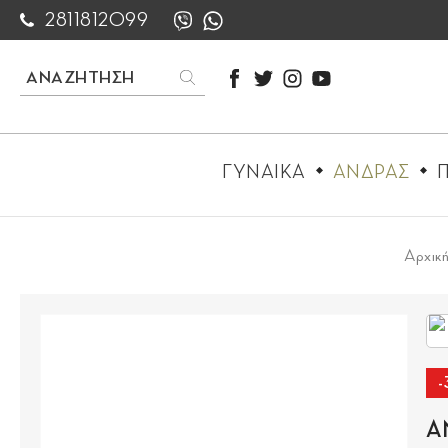
2811812099
ΓΥΝΑΙΚΑ
ΑΝΔΡΑΣ
Π
Αρχικ
-
Α