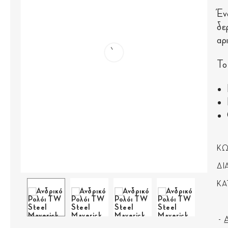
Έν
δε
αρ
Το
ΚΩ
ΔΙ
ΚΑ