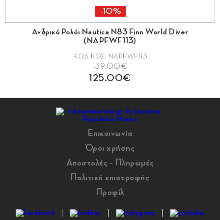
-10%
Ανδρικό Ρολόι Nautica N83 Finn World Diver
Α
(NAPFWF113)
ΚΩΔΙΚΟΣ: NAPFWF113
139.00€
125.00€
Επικοινωνία
Όροι χρήσης
Αποστολές - Πληρωμές
Πολιτική επιστροφής
Προφίλ