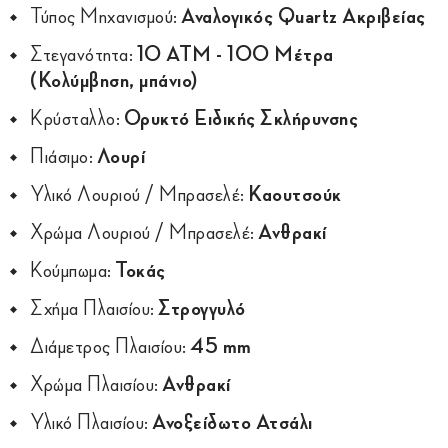
Τύπος Μηχανισμού:
Αναλογικός Quartz Ακριβείας
Στεγανότητα:
10 ATM - 100 Μέτρα
(Κολύμβηση, μπάνιο)
Κρύσταλλο:
Ορυκτό Ειδικής Σκλήρυνσης
Πιάσιμο:
Λουρί
Υλικό Λουριού / Μπρασελέ:
Καουτσούκ
Χρώμα Λουριού / Μπρασελέ:
Ανθρακί
Κούμπωμα:
Τοκάς
Σχήμα Πλαισίου:
Στρογγυλό
Διάμετρος Πλαισίου:
45 mm
Χρώμα Πλαισίου:
Ανθρακί
Υλικό Πλαισίου:
Ανοξείδωτο Ατσάλι