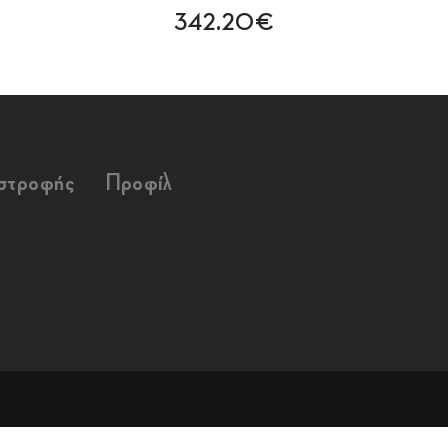
342.20€
ιστροφής
Προφίλ