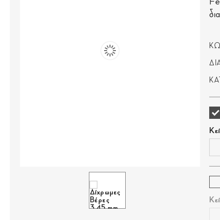
Fe
δι
ΚΩ
ΔΙ
ΚΑ
Κε
Κε