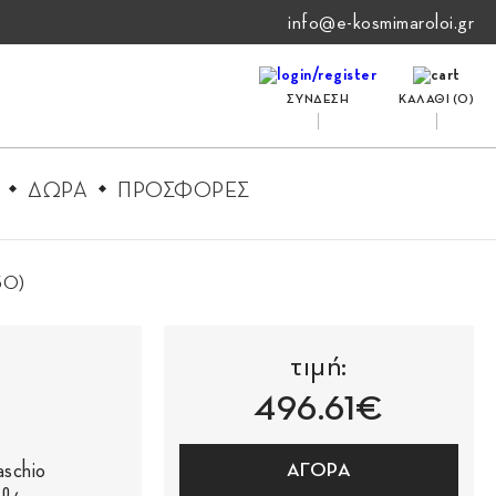
info@e-kosmimaroloi.gr
ΣΥΝΔΕΣΗ
ΚΑΛΑΘΙ (
0
)
ΔΩΡΑ
ΠΡΟΣΦΟΡΕΣ
30)
τιμή:
496.61€
aschio
ΑΓΟΡΑ