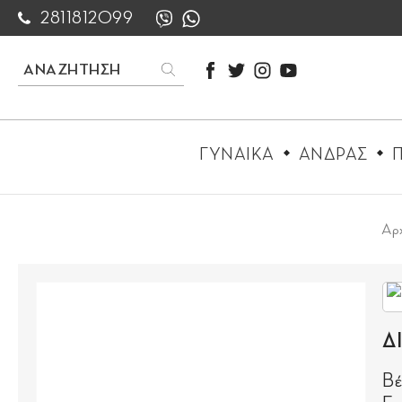
2811812099
ΓΥΝΑΙΚΑ
ΑΝΔΡΑΣ
Π
Αρχ
Δ
Βέ