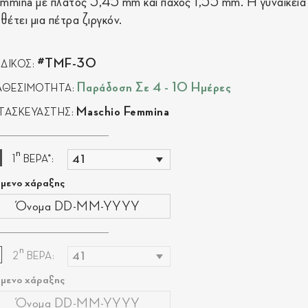
mmina με πλάτος 3,45 mm και πάχος 1,55 mm. Η γυναικεία
αθέτει μια πέτρα ζιργκόν.
#TMF-30
ΔΙΚΟΣ:
Παράδοση Σε 4 - 10 Ημέρες
ΑΘΕΣΙΜΟΤΗΤΑ:
Maschio Femmina
ΤΑΣΚΕΥΑΣΤΗΣ:
η
1
ΒΕΡΑ*:
ίμενο χάραξης
η
2
ΒΕΡΑ:
ίμενο χάραξης